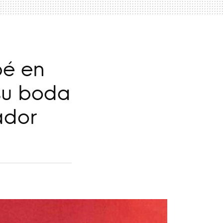
bé en
su boda
ador