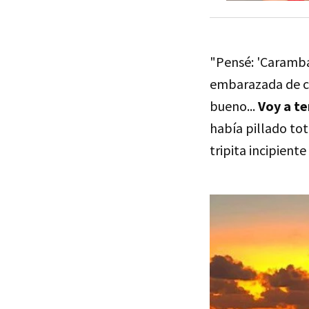
"Pensé: 'Caramba
embarazada de co
bueno...
Voy a t
había pillado to
tripita incipient