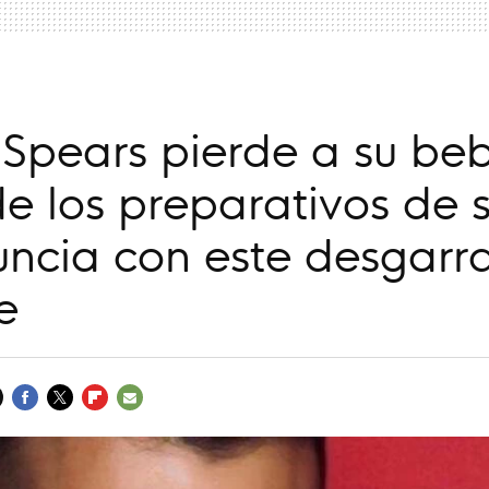
 Spears pierde a su be
e los preparativos de 
uncia con este desgarr
e
FACEBOOK
TWITTER
FLIPBOARD
E-
MAIL