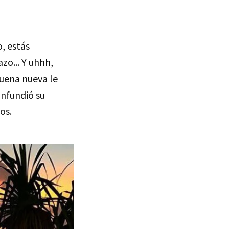
o, estás
o... Y uhhh,
buena nueva le
nfundió su
os.