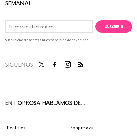
SEMANAL
SUSCRIBIR
Suscribiéndote aceptas nuestra
política de privacidad
SÍGUENOS
Twit
Face
Inst
RSS
ter
boo
agra
k
m
EN POPROSA HABLAMOS DE...
Realities
Sangre azul