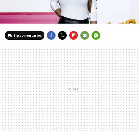
Sin comentarios
FACEBOOK
TWITTER
FLIPBOARD
E-
WHATSAPP
MAIL