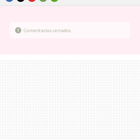
FACEBOOK
TWITTER
FLIPBOARD
E-
WHATSAPP
MAIL
Comentarios cerrados