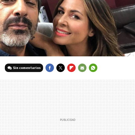
Sin comentarios
FACEBOOK
TWITTER
FLIPBOARD
E-
WHATSAPP
MAIL