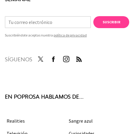
SUSCRIBIR
Suscribiéndote aceptas nuestra
política de privacidad
SÍGUENOS
Twit
Face
Inst
RSS
ter
boo
agra
k
m
EN POPROSA HABLAMOS DE...
Realities
Sangre azul
Televisión
Curiosidades