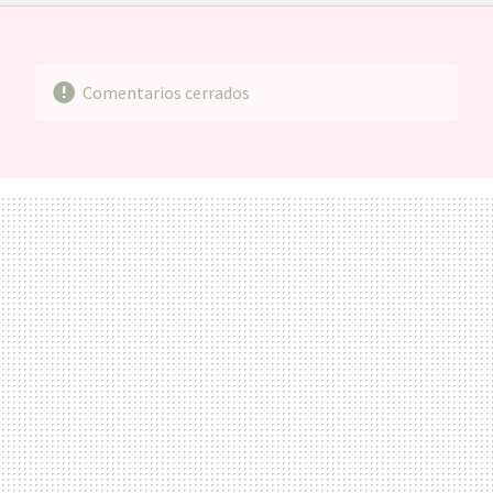
FACEBOOK
TWITTER
FLIPBOARD
E-
WHATSAPP
MAIL
Comentarios cerrados