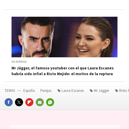
EN POPROSA
Mr Jägger, el famoso youtuber con el que Laura Escanes
habría sido infiel a Risto Mejide: el motivo de la ruptura
TEMAS
España
Parejas
Laura Escanes
Mr Jagger
Risto 
FACEBOOK
TWITTER
FLIPBOARD
E-
WHATSAPP
MAIL