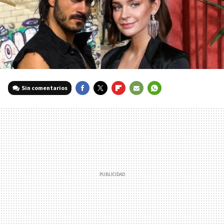
Sin comentarios
FACEBOOK
TWITTER
FLIPBOARD
E-
WHATSAPP
MAIL