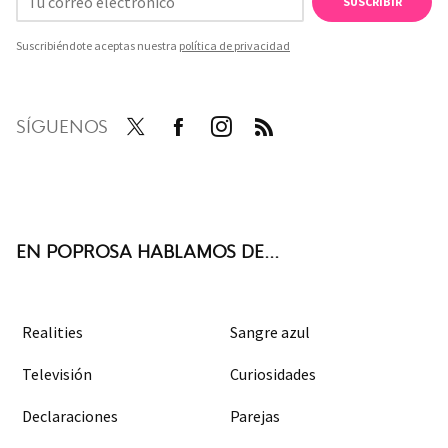
SUSCRIBIR
Suscribiéndote aceptas nuestra
política de privacidad
SÍGUENOS
Twit
Face
Inst
RSS
ter
boo
agra
k
m
EN POPROSA HABLAMOS DE...
Realities
Sangre azul
Televisión
Curiosidades
Declaraciones
Parejas