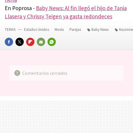
En Poprosa -
Baby News: Al fin llegó el hijo de Tania
Llasera y Chrissy Teigen ya gasta redondeces
TEMAS
Estados Unidos
Moda
Parejas
Baby News
Nacimie
FACEBOOK
TWITTER
FLIPBOARD
E-
WHATSAPP
MAIL
Comentarios cerrados