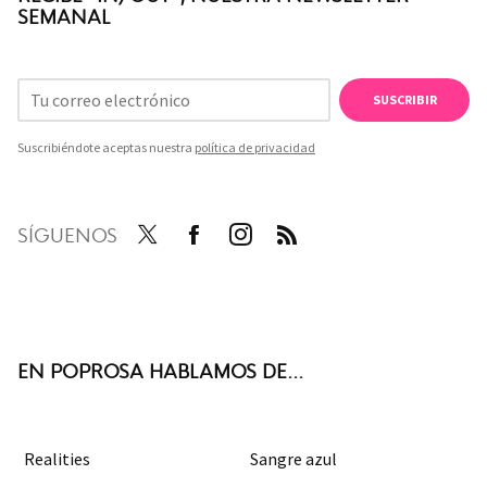
SEMANAL
SUSCRIBIR
Suscribiéndote aceptas nuestra
política de privacidad
SÍGUENOS
Twit
Face
Inst
RSS
ter
boo
agra
k
m
EN POPROSA HABLAMOS DE...
Realities
Sangre azul