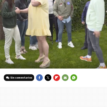
Sin comentarios
FACEBOOK
TWITTER
FLIPBOARD
E-
WHATSAPP
MAIL