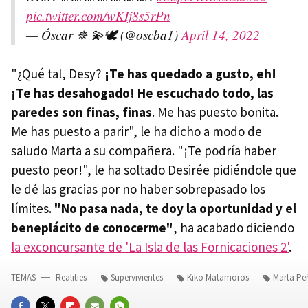
pic.twitter.com/wKIj8s5rPn
— Óscar ✵ 💫🕊 (@oscba1)
April 14, 2022
"¿Qué tal, Desy?
¡Te has quedado a gusto, eh!
¡Te has desahogado! He escuchado todo, las
paredes son finas, finas
. Me has puesto bonita.
Me has puesto a parir", le ha dicho a modo de
saludo Marta a su compañera. "¡Te podría haber
puesto peor!", le ha soltado Desirée pidiéndole que
le dé las gracias por no haber sobrepasado los
límites.
"No pasa nada, te doy la oportunidad y el
beneplácito de conocerme"
, ha acabado diciendo
la exconcursante de 'La Isla de las Fornicaciones 2'
.
TEMAS
Realities
Supervivientes
Kiko Matamoros
Marta Pe