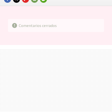
FACEBOOK
TWITTER
FLIPBOARD
E-
WHATSAPP
MAIL
Comentarios cerrados