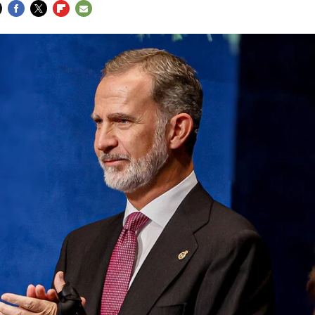
FACEBOOK
TWITTER
FLIPBOARD
E-
MAIL