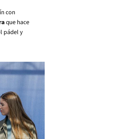
ín con
ra
que hace
l pádel y