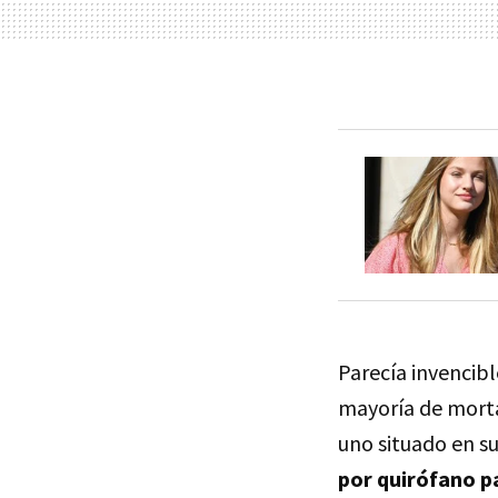
Parecía invencibl
mayoría de morta
uno situado en s
por quirófano pa