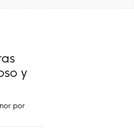
ras
oso y
onor por