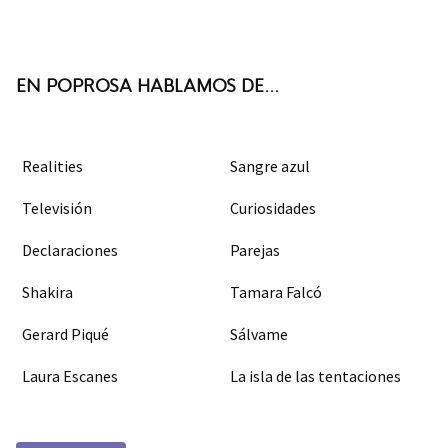
ter
boo
agra
k
m
EN POPROSA HABLAMOS DE...
Realities
Sangre azul
Televisión
Curiosidades
Declaraciones
Parejas
Shakira
Tamara Falcó
Gerard Piqué
Sálvame
Laura Escanes
La isla de las tentaciones