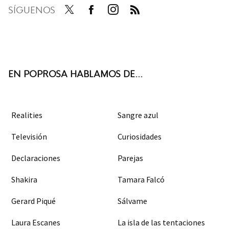
SÍGUENOS
Twit
Face
Inst
RSS
ter
boo
agra
k
m
EN POPROSA HABLAMOS DE...
Realities
Sangre azul
Televisión
Curiosidades
Declaraciones
Parejas
Shakira
Tamara Falcó
Gerard Piqué
Sálvame
Laura Escanes
La isla de las tentaciones