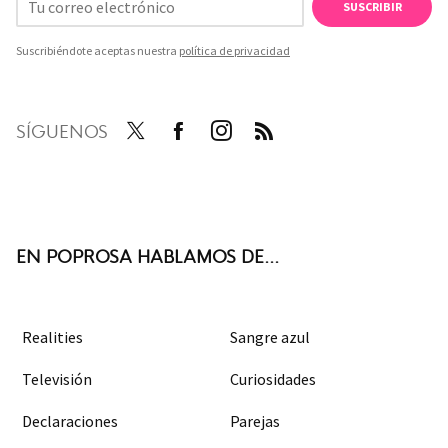
SUSCRIBIR
Suscribiéndote aceptas nuestra
política de privacidad
SÍGUENOS
Twit
Face
Inst
RSS
ter
boo
agra
k
m
EN POPROSA HABLAMOS DE...
Realities
Sangre azul
Televisión
Curiosidades
Declaraciones
Parejas