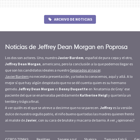
ARCHIVO DE NOTICIAS
Noticias de Jeffrey Dean Morgan en Poprosa
Los dos son actores. Uno, nuestro
Javier Bardem
, español de pura cepa y el otro,
Jeffrey Dean Morgan
, americano, pero la conclusión a la que podemos llegar es
que son los candidatos ideales a nuestro
Separados al nacer
.
Javier Bardem
no necesita presentación, ya todos lo conocemos, aquí y allá. A lo
mejor sí que hay algún despistado que no se dé cuenta quien es su hermano
gemelo.
Jeffrey Dean Morgan
es
Denny Duquette
en ‘Anatomia de Grey’ ese
paciente del que se enamoraba perdidamente
Katherine Heigl
y que tenía un
terrible y trágico final.
A ver quién es el que se atreve a decirme que no se parecen.
Jeffrey
es la versión
dulce de nuestro orgullo patrio, el niño bueno que todas las madres quieren frente
al malote de
Javier
, con su cara de brutote y macarra de barrio. A ver ¿opiniones?
OTROS TEMAS:
Realities
Sangre azul
Shakira
Tamara Falcó
Ger