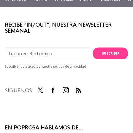
RECIBE "IN/OUT", NUESTRA NEWSLETTER
SEMANAL
SUSCRIBIR
Suscribiéndote aceptas nuestra
política de privacidad
SÍGUENOS
Twit
Face
Inst
RSS
ter
boo
agra
k
m
EN POPROSA HABLAMOS DE...