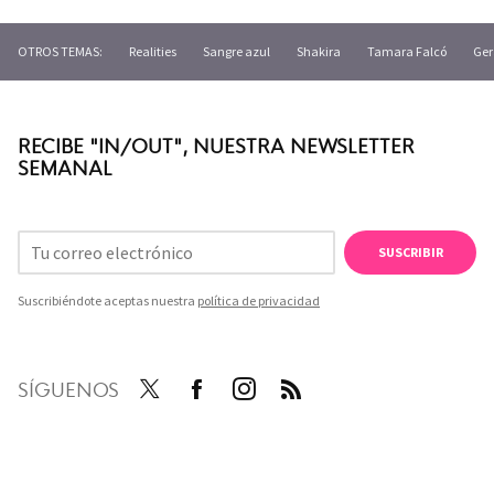
OTROS TEMAS:
Realities
Sangre azul
Shakira
Tamara Falcó
Ger
RECIBE "IN/OUT", NUESTRA NEWSLETTER
SEMANAL
SUSCRIBIR
Suscribiéndote aceptas nuestra
política de privacidad
SÍGUENOS
Twit
Face
Inst
RSS
ter
boo
agra
k
m