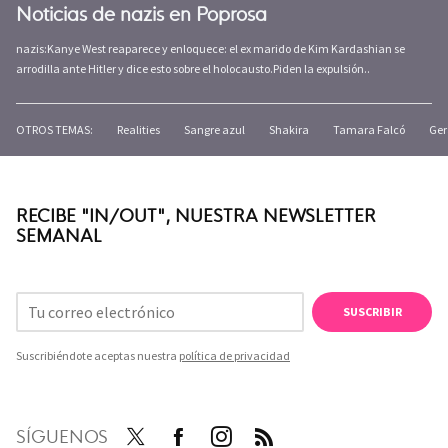
Noticias de nazis en Poprosa
nazis:Kanye West reaparece y enloquece: el ex marido de Kim Kardashian se
arrodilla ante Hitler y dice esto sobre el holocausto.Piden la expulsión..
OTROS TEMAS:
Realities
Sangre azul
Shakira
Tamara Falcó
Ger
RECIBE "IN/OUT", NUESTRA NEWSLETTER
SEMANAL
SUSCRIBIR
Suscribiéndote aceptas nuestra
política de privacidad
SÍGUENOS