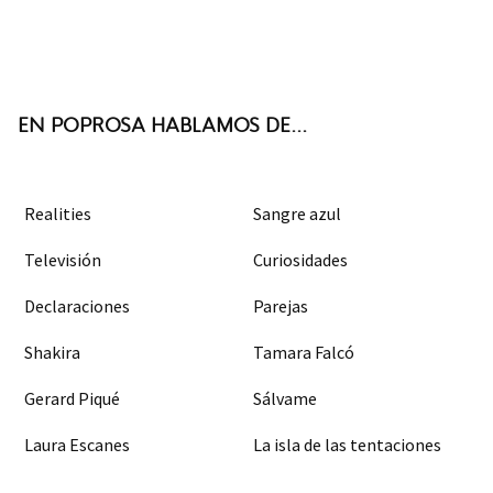
Twit
Face
Inst
RSS
ter
boo
agra
k
m
EN POPROSA HABLAMOS DE...
Realities
Sangre azul
Televisión
Curiosidades
Declaraciones
Parejas
Shakira
Tamara Falcó
Gerard Piqué
Sálvame
Laura Escanes
La isla de las tentaciones