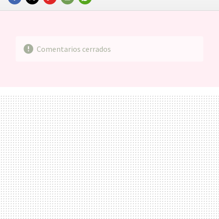
FACEBOOK
TWITTER
FLIPBOARD
E-
WHATSAPP
MAIL
Comentarios cerrados