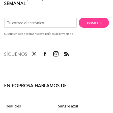
SEMANAL
SUSCRIBIR
Suscribiéndote aceptas nuestra
política de privacidad
SÍGUENOS
Twit
Face
Inst
RSS
ter
boo
agra
k
m
EN POPROSA HABLAMOS DE...
Realities
Sangre azul