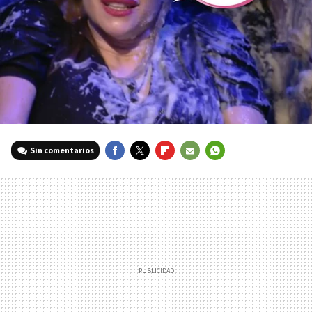
Sin comentarios
FACEBOOK
TWITTER
FLIPBOARD
E-
WHATSAPP
MAIL