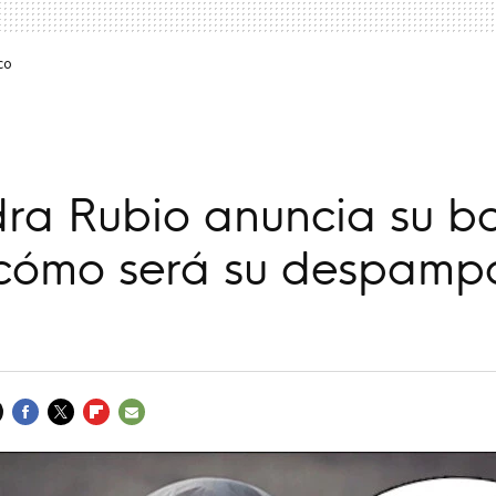
co
dra Rubio anuncia su b
 cómo será su despamp
FACEBOOK
TWITTER
FLIPBOARD
E-
MAIL