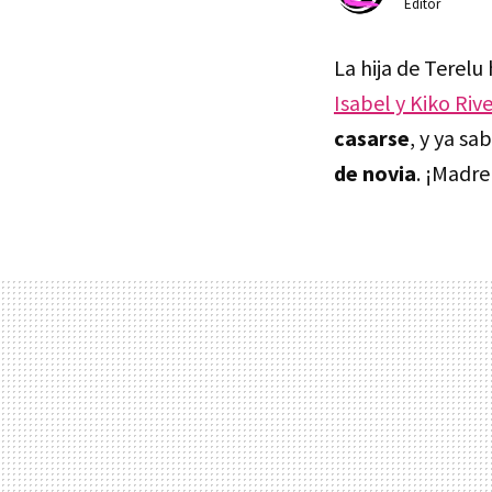
Editor
La hija de Terel
Isabel y Kiko Riv
casarse
, y ya s
de novia
. ¡Madre