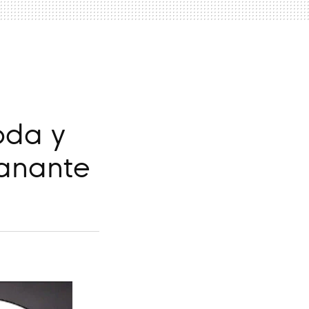
oda y
anante