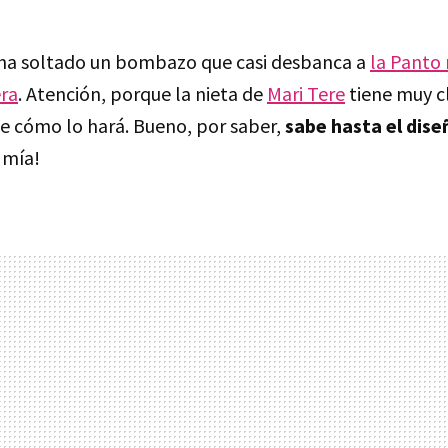
u ha soltado un bombazo que casi desbanca a
la Panto
era
. Atención, porque la nieta de
Mari Tere
tiene muy c
abe cómo lo hará. Bueno, por saber,
sabe hasta el dise
 mía!