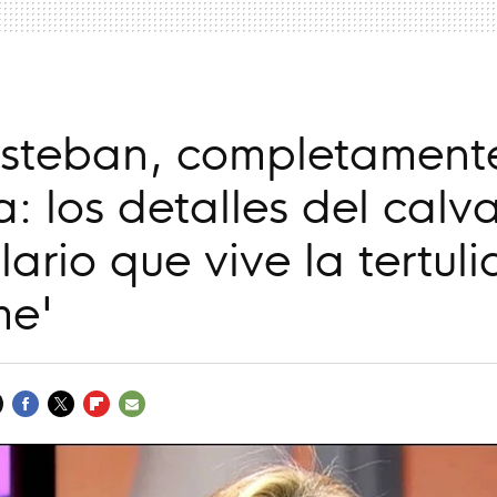
Esteban, completament
: los detalles del calva
lario que vive la tertul
me'
FACEBOOK
TWITTER
FLIPBOARD
E-
MAIL