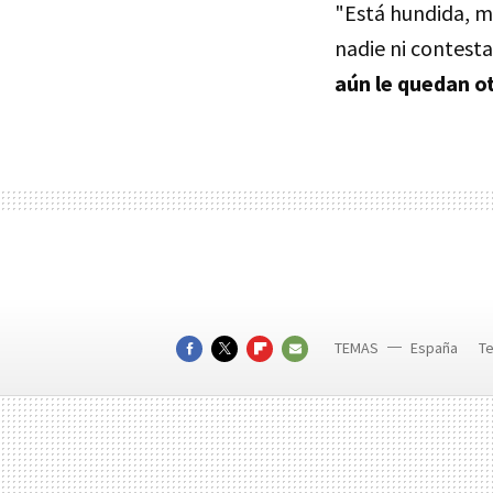
"Está hundida, m
nadie ni contesta
aún le quedan ot
TEMAS
España
Te
FACEBOOK
TWITTER
FLIPBOARD
E-
MAIL