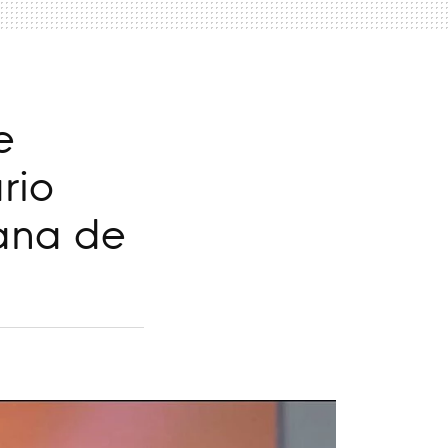
e
rio
iana de