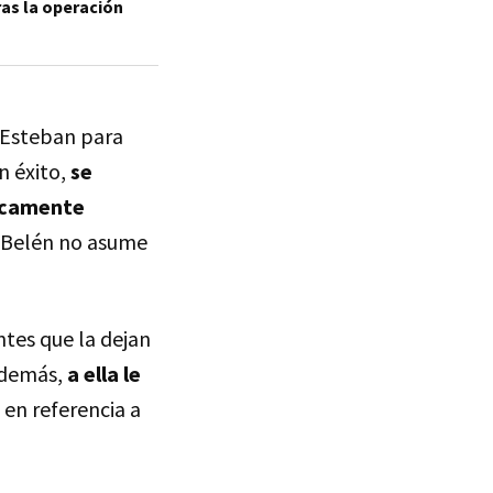
ras la operación
 Esteban para
n éxito,
se
micamente
a. Belén no asume
tes que la dejan
Además,
a ella le
 en referencia a