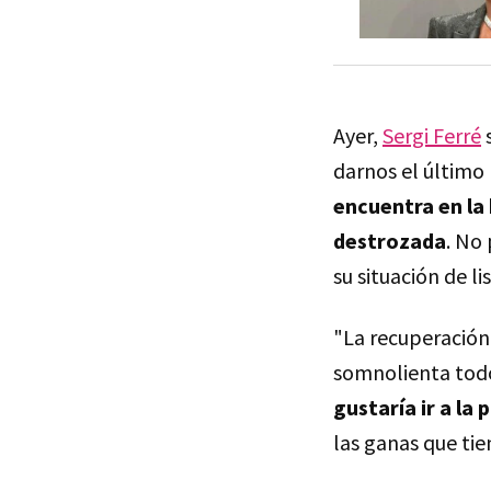
Ayer,
Sergi Ferré
s
darnos el último 
encuentra en la
destrozada
. No 
su situación de li
"La recuperación
somnolienta todo
gustaría ir a la
las ganas que tie