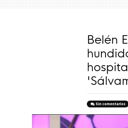
Belén 
hundida
hospita
'Sálva
Sin comentarios