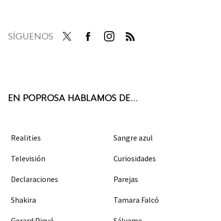
SÍGUENOS
Twit
Face
Inst
RSS
ter
boo
agra
k
m
EN POPROSA HABLAMOS DE...
Realities
Sangre azul
Televisión
Curiosidades
Declaraciones
Parejas
Shakira
Tamara Falcó
Gerard Piqué
Sálvame