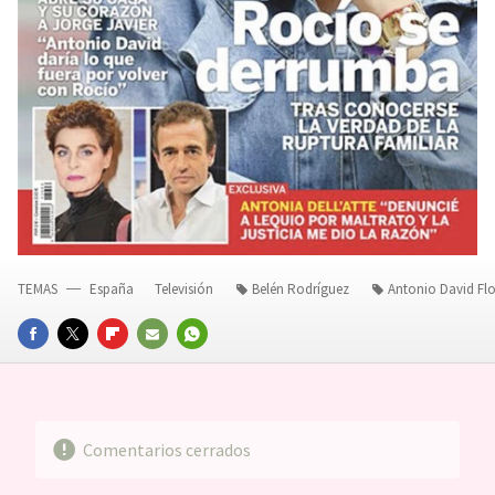
TEMAS
España
Televisión
Belén Rodríguez
Antonio David Flo
FACEBOOK
TWITTER
FLIPBOARD
E-
WHATSAPP
MAIL
Comentarios cerrados