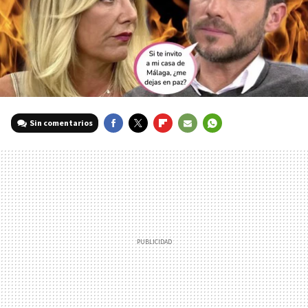
Sin comentarios
FACEBOOK
TWITTER
FLIPBOARD
E-
WHATSAPP
MAIL