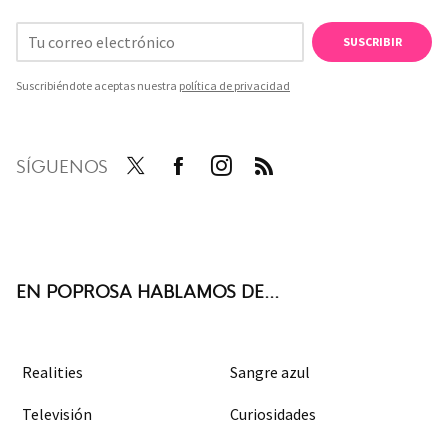
SUSCRIBIR
Suscribiéndote aceptas nuestra
política de privacidad
SÍGUENOS
Twit
Face
Inst
RSS
ter
boo
agra
k
m
EN POPROSA HABLAMOS DE...
Realities
Sangre azul
Televisión
Curiosidades