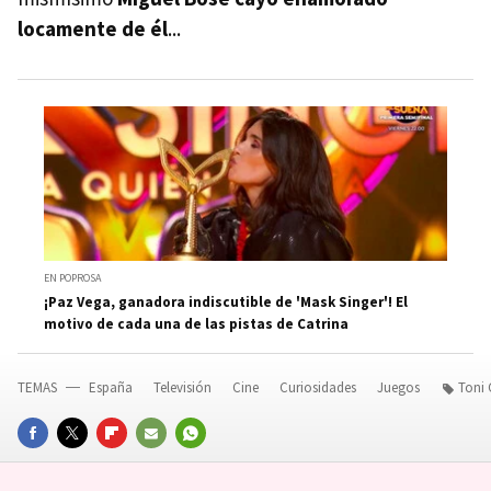
locamente de él
...
EN POPROSA
¡Paz Vega, ganadora indiscutible de 'Mask Singer'! El
motivo de cada una de las pistas de Catrina
TEMAS
España
Televisión
Cine
Curiosidades
Juegos
Toni
FACEBOOK
TWITTER
FLIPBOARD
E-
WHATSAPP