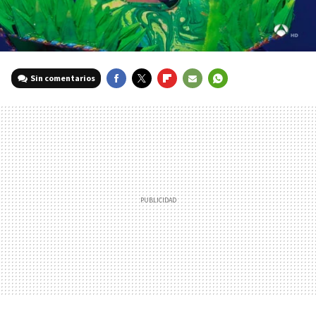
Sin comentarios
FACEBOOK
TWITTER
FLIPBOARD
E-
WHATSAPP
MAIL