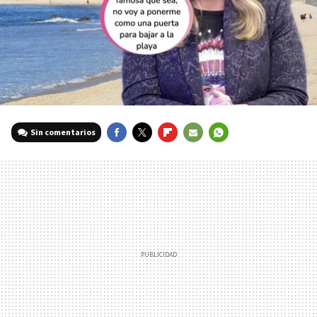
Sin comentarios
FACEBOOK
TWITTER
FLIPBOARD
E-
WHATSAPP
MAIL