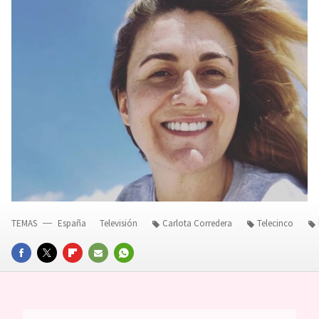
TEMAS
España
Televisión
Carlota Corredera
Telecinco
FACEBOOK
TWITTER
FLIPBOARD
E-
WHATSAPP
MAIL