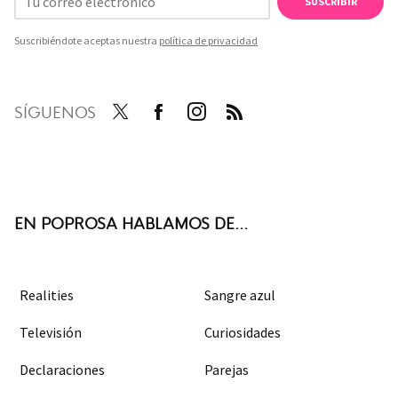
SUSCRIBIR
Suscribiéndote aceptas nuestra
política de privacidad
SÍGUENOS
Twit
Face
Inst
RSS
ter
boo
agra
k
m
EN POPROSA HABLAMOS DE...
Realities
Sangre azul
Televisión
Curiosidades
Declaraciones
Parejas