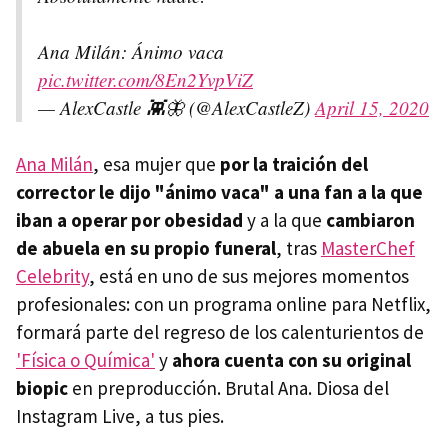
Ana Milán: Ánimo vaca
pic.twitter.com/8En2YvpViZ
— AlexCastle 👾🦋 (@AlexCastleZ)
April 15, 2020
Ana Milán
, esa mujer que
por la traición del
corrector le dijo "ánimo vaca" a una fan a la que
iban a operar por obesidad
y a la que
cambiaron
de abuela en su propio funeral
, tras
MasterChef
Celebrity
, está en uno de sus mejores momentos
profesionales: con un programa online para Netflix,
formará parte del regreso de los calenturientos de
'Física o Química'
y
ahora cuenta con su original
biopic
en preproducción. Brutal Ana. Diosa del
Instagram Live, a tus pies.