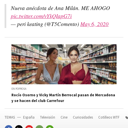
Nueva anécdota de Ana Milán. ME AHOGO
pic.twitter.com/vYkQIapG7i
— peri keating (@T5Comento)
May 6, 2020
EN POPROSA
Rocío Osorno y Vicky Martín Berrocal pasan de Mercadona
y se hacen del club Carrefour
TEMAS
España
Televisión
Cine
Curiosidades
Cotilleos WTF