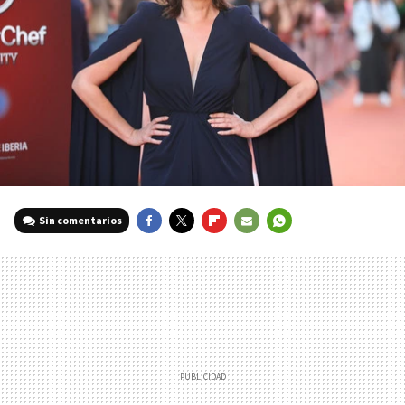
Sin comentarios
FACEBOOK
TWITTER
FLIPBOARD
E-
WHATSAPP
MAIL