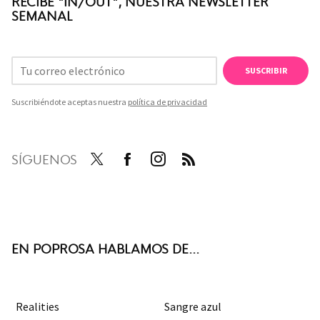
RECIBE "IN/OUT", NUESTRA NEWSLETTER
SEMANAL
SUSCRIBIR
Suscribiéndote aceptas nuestra
política de privacidad
SÍGUENOS
Twit
Face
Inst
RSS
ter
boo
agra
k
m
EN POPROSA HABLAMOS DE...
Realities
Sangre azul