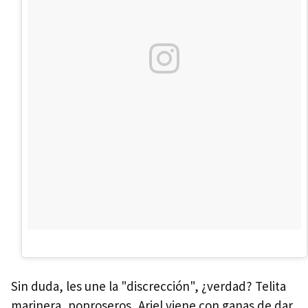
Sin duda, les une la "discrección", ¿verdad? Telita
marinera, poproseros, Ariel viene con ganas de dar