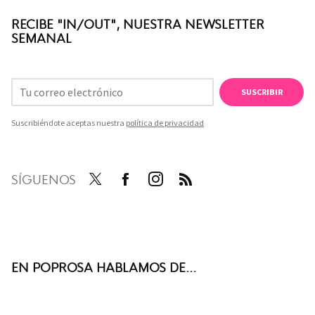
RECIBE "IN/OUT", NUESTRA NEWSLETTER
SEMANAL
SUSCRIBIR
Suscribiéndote aceptas nuestra
política de privacidad
SÍGUENOS
Twit
Face
Inst
RSS
ter
boo
agra
k
m
EN POPROSA HABLAMOS DE...