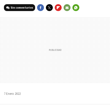
Sin comentarios
FACEBOOK
TWITTER
FLIPBOARD
E-
WHATSAPP
MAIL
7 Enero 2022