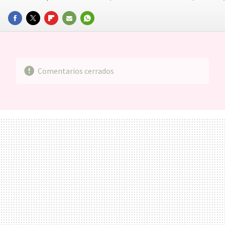
FACEBOOK
TWITTER
FLIPBOARD
E-
WHATSAPP
MAIL
Comentarios cerrados