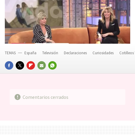
TEMAS
España
Televisión
Declaraciones
Curiosidades
Cotilleos
FACEBOOK
TWITTER
FLIPBOARD
E-
WHATSAPP
MAIL
Comentarios cerrados