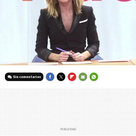
Sin comentarios
FACEBOOK
TWITTER
FLIPBOARD
E-
WHATSAPP
MAIL