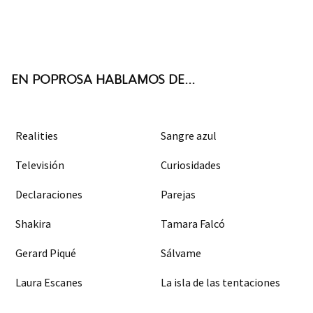
Twit
Face
Inst
RSS
ter
boo
agra
k
m
EN POPROSA HABLAMOS DE...
Realities
Sangre azul
Televisión
Curiosidades
Declaraciones
Parejas
Shakira
Tamara Falcó
Gerard Piqué
Sálvame
Laura Escanes
La isla de las tentaciones