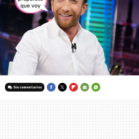
Sin comentarios
FACEBOOK
TWITTER
FLIPBOARD
E-
WHATSAPP
MAIL