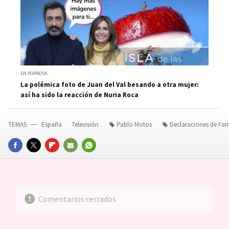
EN POPROSA
La polémica foto de Juan del Val besando a otra mujer:
así ha sido la reacción de Nuria Roca
TEMAS
España
Televisión
Pablo Motos
Declaraciones de Fa
FACEBOOK
TWITTER
FLIPBOARD
E-
WHATSAPP
MAIL
Comentarios cerrados