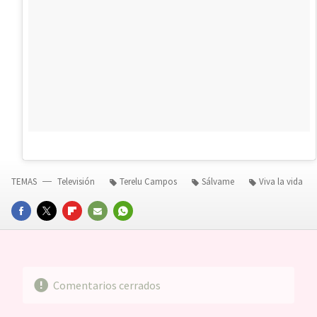
TEMAS
Televisión
Terelu Campos
Sálvame
Viva la vida
FACEBOOK
TWITTER
FLIPBOARD
E-
WHATSAPP
MAIL
Comentarios cerrados