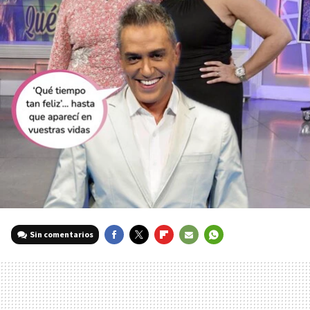
Sin comentarios
FACEBOOK
TWITTER
FLIPBOARD
E-
WHATSAPP
MAIL