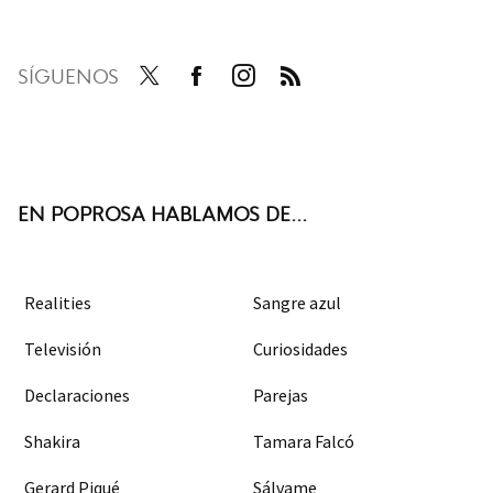
SÍGUENOS
Twit
Face
Inst
RSS
ter
boo
agra
k
m
EN POPROSA HABLAMOS DE...
Realities
Sangre azul
Televisión
Curiosidades
Declaraciones
Parejas
Shakira
Tamara Falcó
Gerard Piqué
Sálvame