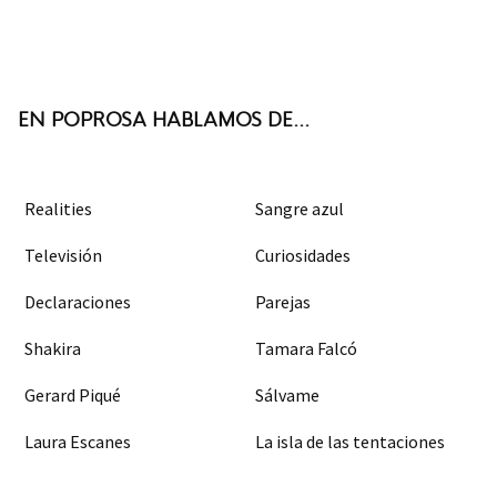
Twit
Face
Inst
RSS
ter
boo
agra
k
m
EN POPROSA HABLAMOS DE...
Realities
Sangre azul
Televisión
Curiosidades
Declaraciones
Parejas
Shakira
Tamara Falcó
Gerard Piqué
Sálvame
Laura Escanes
La isla de las tentaciones