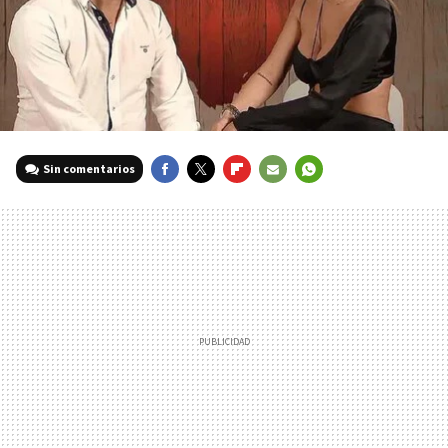
Sin comentarios
FACEBOOK
TWITTER
FLIPBOARD
E-
WHATSAPP
MAIL