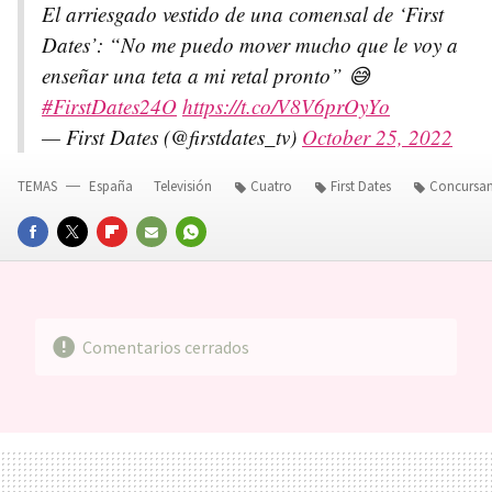
El arriesgado vestido de una comensal de ‘First
Dates’: “No me puedo mover mucho que le voy a
enseñar una teta a mi retal pronto” 😅
#FirstDates24O
https://t.co/V8V6prOyYo
— First Dates (@firstdates_tv)
October 25, 2022
TEMAS
España
Televisión
Cuatro
First Dates
Concursan
FACEBOOK
TWITTER
FLIPBOARD
E-
WHATSAPP
MAIL
Comentarios cerrados