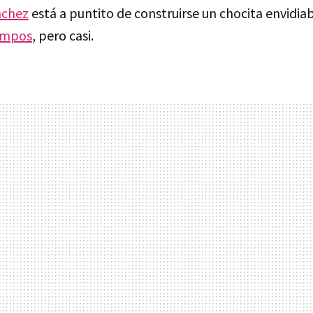
nchez
está a puntito de construirse un chocita envidia
ampos
, pero casi.