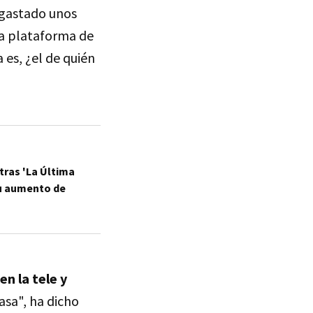
a gastado unos
la plataforma de
 es, ¿el de quién
tras 'La Última
su aumento de
n la tele y
sa", ha dicho