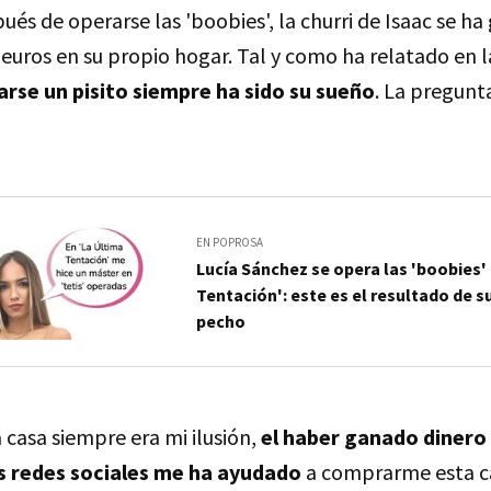
s de operarse las 'boobies', la churri de Isaac se h
 euros en su propio hogar. Tal y como ha relatado en 
rse un pisito siempre ha sido su sueño
. La pregunta
EN POPROSA
Lucía Sánchez se opera las 'boobies' 
Tentación': este es el resultado de 
pecho
asa siempre era mi ilusión,
el haber ganado dinero e
as redes sociales me ha ayudado
a comprarme esta ca