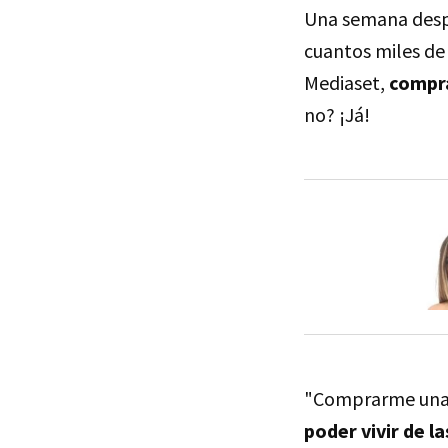
Una semana despué
cuantos miles de
Mediaset,
compra
no? ¡Já!
"Comprarme una c
poder vivir de l