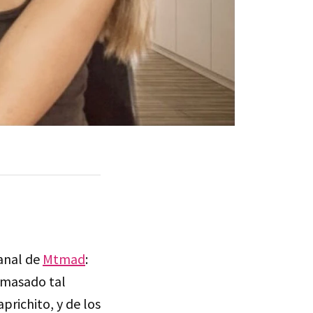
anal de
Mtmad
:
 amasado tal
prichito, y de los