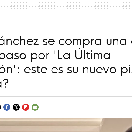
Sánchez se compra una
 paso por 'La Última
ón': este es su nuevo pi
a?
FACEBOOK
TWITTER
FLIPBOARD
E-
MAIL