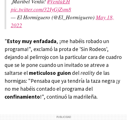
¡Maribel Verdú!
#VerdúEH
pic.twitter.com/32IyGjZvm8
— El Hormiguero (@El_Hormiguero)
May 18,
2022
"
Estoy muy enfadada
, ¡me habéis robado un
programa!", exclamó la prota de 'Sin Rodeos',
dejando al pelirrojo con la particular cara de cuadro
que se le pone cuando un invitado se atreve a
saltarse el
meticuloso guion
del
reality
de las
hormigas: "Pensaba que ya tendría la taza negra ¡y
no me habéis contado el programa del
confinamiento
!", continuó la madrileña.