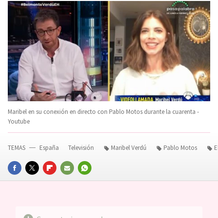
Maribel en su conexión en directo con Pablo Motos durante la cuarenta -
Youtube
TEMAS
España
Televisión
Maribel Verdú
Pablo Motos
E
FACEBOOK
TWITTER
FLIPBOARD
E-
WHATSAPP
MAIL