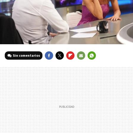
Sin comentarios
FACEBOOK
TWITTER
FLIPBOARD
E-
WHATSAPP
MAIL