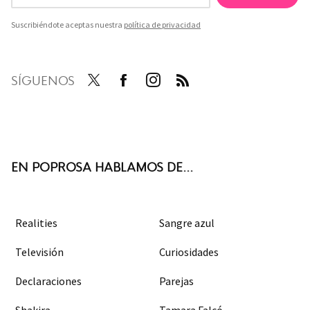
Suscribiéndote aceptas nuestra
política de privacidad
SÍGUENOS
Twit
Face
Inst
RSS
ter
boo
agra
k
m
EN POPROSA HABLAMOS DE...
Realities
Sangre azul
Televisión
Curiosidades
Declaraciones
Parejas
Shakira
Tamara Falcó