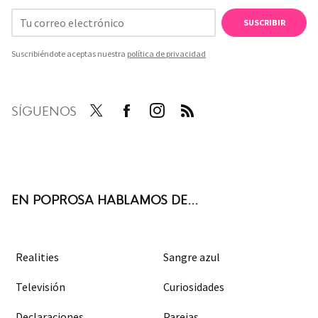
SUSCRIBIR
Suscribiéndote aceptas nuestra
política de privacidad
SÍGUENOS
Twit
Face
Inst
RSS
ter
boo
agra
k
m
EN POPROSA HABLAMOS DE...
Realities
Sangre azul
Televisión
Curiosidades
Declaraciones
Parejas