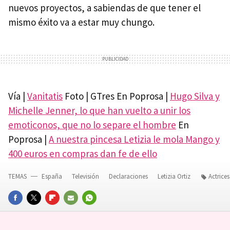
nuevos proyectos, a sabiendas de que tener el
mismo éxito va a estar muy chungo.
Vía |
Vanitatis
Foto | GTres En Poprosa |
Hugo Silva y
Michelle Jenner, lo que han vuelto a unir los
emoticonos, que no lo separe el hombre
En
Poprosa |
A nuestra pincesa Letizia le mola Mango y
400 euros en compras dan fe de ello
TEMAS
España
Televisión
Declaraciones
Letizia Ortiz
Actrice
FACEBOOK
TWITTER
FLIPBOARD
E-
WHATSAPP
MAIL