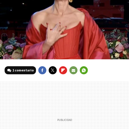
1 comentario
FACEBOOK
TWITTER
FLIPBOARD
E-
WHATSAPP
MAIL