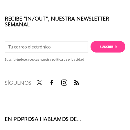
RECIBE "IN/OUT", NUESTRA NEWSLETTER
SEMANAL
SUSCRIBIR
Suscribiéndote aceptas nuestra
política de privacidad
SÍGUENOS
Twit
Face
Inst
RSS
ter
boo
agra
k
m
EN POPROSA HABLAMOS DE...