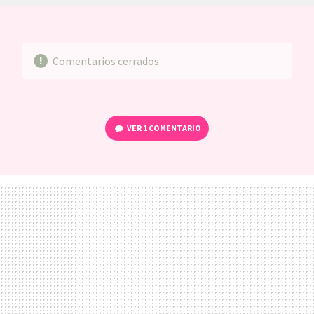
FACEBOOK
TWITTER
FLIPBOARD
E-
WHATSAPP
MAIL
Comentarios cerrados
VER
1 COMENTARIO