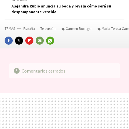
Alejandra Rubio anuncia su boda y revela cómo será su
despampanante vestido
TEMAS
España
Televisión
Carmen Borrego
María Teresa Ca
FACEBOOK
TWITTER
FLIPBOARD
E-
WHATSAPP
MAIL
Comentarios cerrados