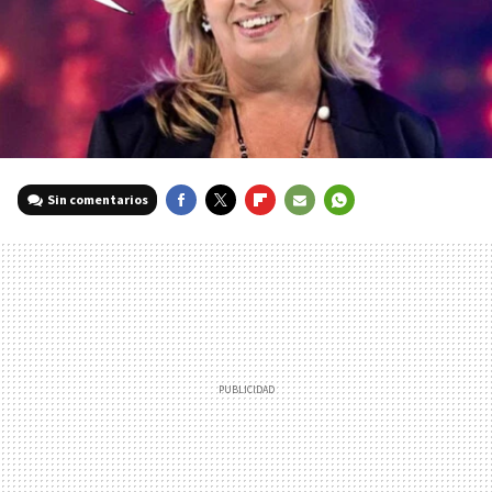
Sin comentarios
FACEBOOK
TWITTER
FLIPBOARD
E-
WHATSAPP
MAIL