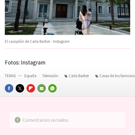
El casoplón de Carla Barber - Instagram
Fotos: Instagram
TEMAS
España
Televisión
Carla Barber
Casas de los famosos
FACEBOOK
TWITTER
FLIPBOARD
E-
WHATSAPP
MAIL
Comentarios cerrados