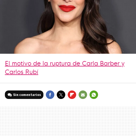
El motivo de la ruptura de Carla Barber y
Carlos Rubí
Sin comentarios
FACEBOOK
TWITTER
FLIPBOARD
E-
WHATSAPP
MAIL