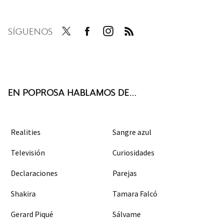
SÍGUENOS
Twit
Face
Inst
RSS
ter
boo
agra
k
m
EN POPROSA HABLAMOS DE...
Realities
Sangre azul
Televisión
Curiosidades
Declaraciones
Parejas
Shakira
Tamara Falcó
Gerard Piqué
Sálvame