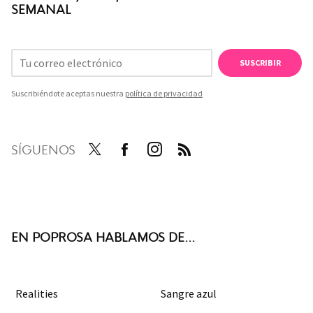
SEMANAL
SUSCRIBIR
Suscribiéndote aceptas nuestra
política de privacidad
SÍGUENOS
Twit
Face
Inst
RSS
ter
boo
agra
k
m
EN POPROSA HABLAMOS DE...
Realities
Sangre azul