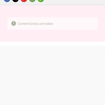
FACEBOOK
TWITTER
FLIPBOARD
E-
WHATSAPP
MAIL
Comentarios cerrados