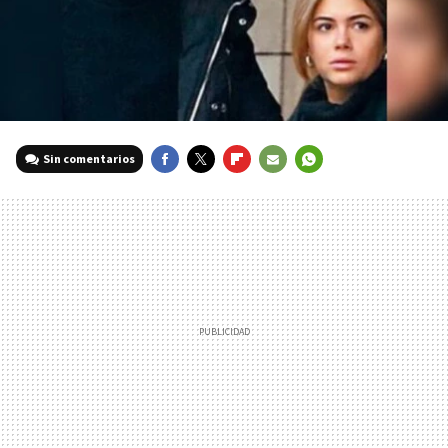
Sin comentarios
FACEBOOK
TWITTER
FLIPBOARD
E-
WHATSAPP
MAIL