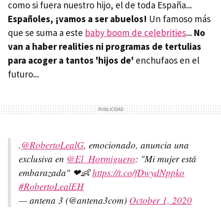
como si fuera nuestro hijo, el de toda España...
Españoles, ¡vamos a ser abuelos!
Un famoso más
que se suma a este
baby boom de celebrities
...
No
van a haber realities ni programas de tertulias
para acoger a tantos 'hijos de'
enchufaos en el
futuro...
.
@RobertoLealG
, emocionado, anuncia una
exclusiva en
@El_Hormiguero
: "Mi mujer está
embarazada" ❤👶
https://t.co/fDwydNppko
#RobertoLealEH
— antena 3 (@antena3com)
October 1, 2020