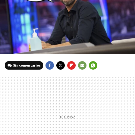
Sin comentarios
FACEBOOK
TWITTER
FLIPBOARD
E-
WHATSAPP
MAIL