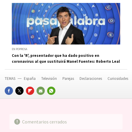
EN POPROSA
Con la 'R', presentador que ha dado positivo en
coronavirus al que sustituirá Manel Fuentes: Roberto Leal
TEMAS
España
Televisión
Parejas
Declaraciones
Curiosidades
FACEBOOK
TWITTER
FLIPBOARD
E-
WHATSAPP
MAIL
Comentarios cerrados