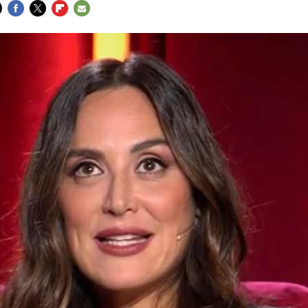
FACEBOOK
TWITTER
FLIPBOARD
E-
MAIL