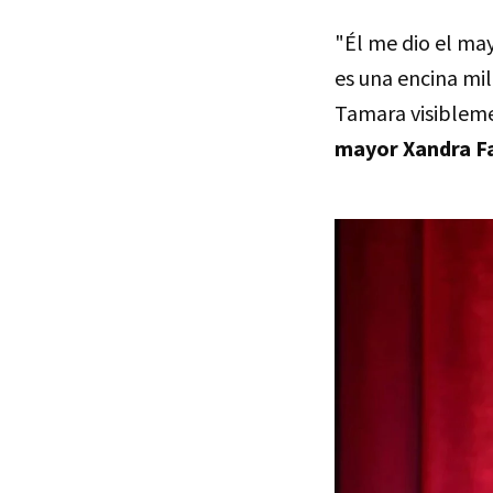
"Él me dio el may
es una encina mi
Tamara visiblem
mayor
Xandra F