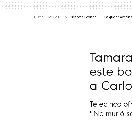
HOY SE HABLA DE
Princesa Leonor
La que se avecin
Tamara
este bo
a Carl
Telecinco of
"No murió s