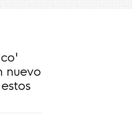
ico'
n nuevo
estos