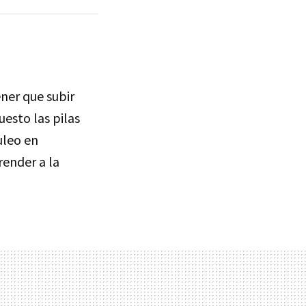
ener que subir
uesto las pilas
uleo en
render a la