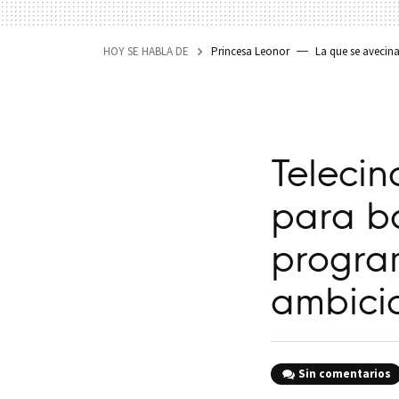
HOY SE HABLA DE
Princesa Leonor
La que se avecin
Telecin
para ba
progra
ambici
Sin comentarios