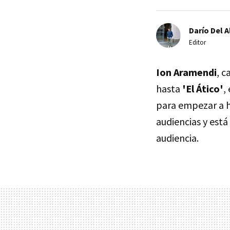
Darío Del A
Editor
Ion Aramendi
, c
hasta
'El Ático'
,
para empezar a h
audiencias y est
audiencia.