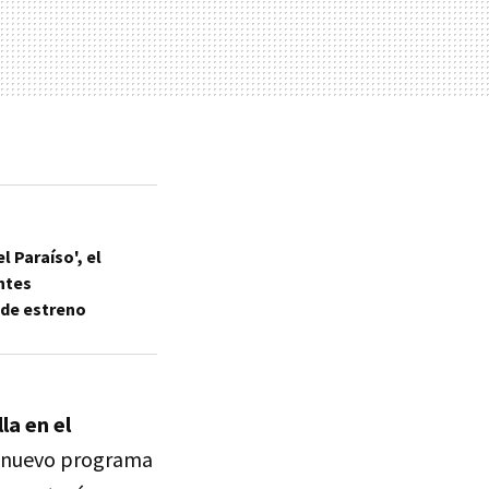
l Paraíso', el
ntes
 de estreno
la en el
 nuevo programa