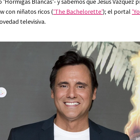
lo 'Hormigas Blancas'- y sabemos que Jesús Vázquez p
w con niñatos ricos (
'The Bachelorette'
); el portal
'Yo
ovedad televisiva.