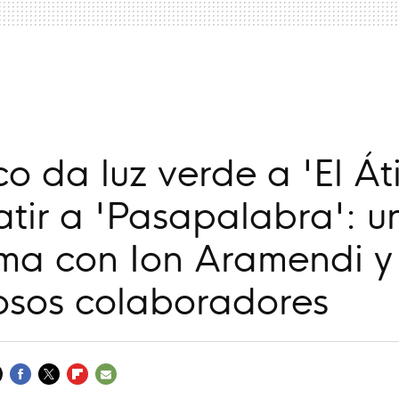
a
co da luz verde a 'El Át
tir a 'Pasapalabra': u
ma con Ion Aramendi y 
osos colaboradores
FACEBOOK
TWITTER
FLIPBOARD
E-