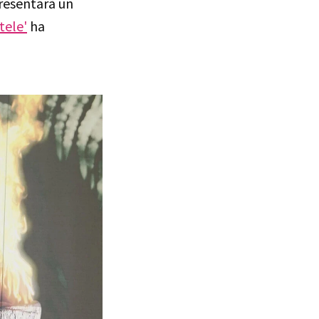
resentará un
tele'
ha