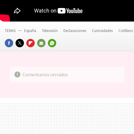
TEMAS
España
Televisión
Declaraciones
Curiosidades
Cotilleos
FACEBOOK
TWITTER
FLIPBOARD
E-
WHATSAPP
MAIL
Comentarios cerrados