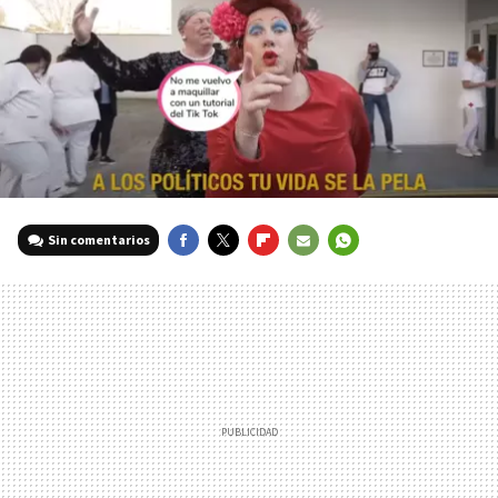
Sin comentarios
FACEBOOK
TWITTER
FLIPBOARD
E-
WHATSAPP
MAIL