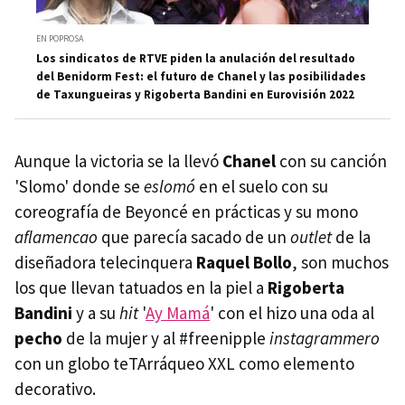
EN POPROSA
Los sindicatos de RTVE piden la anulación del resultado
del Benidorm Fest: el futuro de Chanel y las posibilidades
de Taxungueiras y Rigoberta Bandini en Eurovisión 2022
Aunque la victoria se la llevó
Chanel
con su canción
'Slomo' donde se
eslomó
en el suelo con su
coreografía de Beyoncé en prácticas y su mono
aflamencao
que parecía sacado de un
outlet
de la
diseñadora telecinquera
Raquel Bollo
, son muchos
los que llevan tatuados en la piel a
Rigoberta
Bandini
y a su
hit
'
Ay Mamá
' con el hizo una oda al
pecho
de la mujer y al #freenipple
instagrammero
con un globo teTArráqueo XXL como elemento
decorativo.