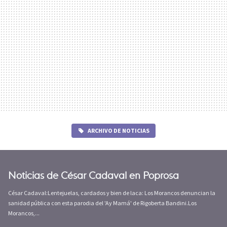
ARCHIVO DE NOTICIAS
Noticias de César Cadaval en Poprosa
César Cadaval:Lentejuelas, cardados y bien de laca: Los Morancos denuncian la
sanidad pública con esta parodia del 'Ay Mamá' de Rigoberta Bandini.Los
Morancos,...