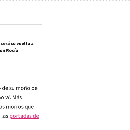
será su vuelta a
con Rocío
o de su moño de
ora'. Más
los morros que
 las
portadas de