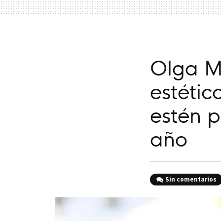
Olga Mo
estétic
estén p
año
Sin comentarios