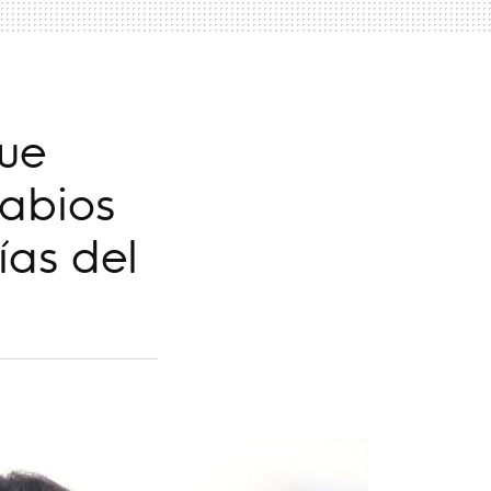
que
labios
ías del