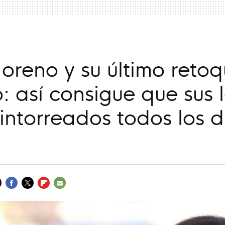
reno y su último reto
o: así consigue que sus 
intorreados todos los d
FACEBOOK
TWITTER
FLIPBOARD
E-
MAIL