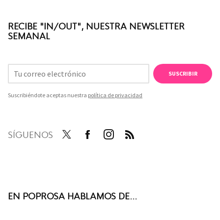
RECIBE "IN/OUT", NUESTRA NEWSLETTER
SEMANAL
SUSCRIBIR
Suscribiéndote aceptas nuestra
política de privacidad
SÍGUENOS
Twit
Face
Inst
RSS
ter
boo
agra
k
m
EN POPROSA HABLAMOS DE...