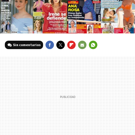
Sin comentarios
FACEBOOK
TWITTER
FLIPBOARD
E-
WHATSAPP
MAIL