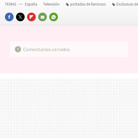
TEMAS
España
Televisión
portadas de famosos
Exclusivas 
FACEBOOK
TWITTER
FLIPBOARD
E-
WHATSAPP
MAIL
Comentarios cerrados