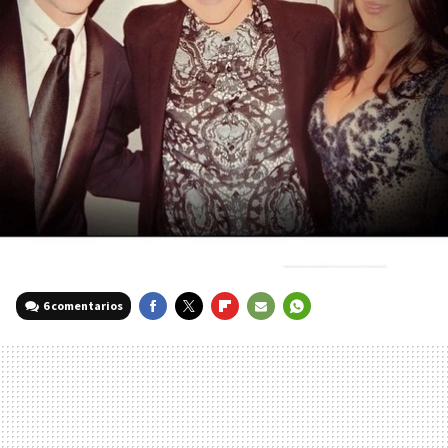
6 comentarios
FACEBOOK
TWITTER
FLIPBOARD
E-
WHATSAPP
MAIL