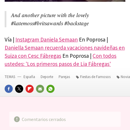
And another picture with the lovely
#katemoss#britsawards #backstage
Vía |
Instagram Daniela Semaan
En Poprosa |
Daniella Semaan recuerda vacaciones navideñas en
Suiza con Cesc Fábregas
En Poprosa |
Con todos
ustedes: 'Los primeros pasos de Lia Fábregas'
TEMAS
España
Deporte
Parejas
Fiestas de Famosos
Novia
FACEBOOK
TWITTER
FLIPBOARD
E-
WHATSAPP
MAIL
Comentarios cerrados