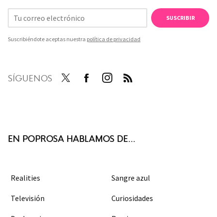
SUSCRIBIR
Suscribiéndote aceptas nuestra
política de privacidad
SÍGUENOS
Twit
Face
Inst
RSS
ter
boo
agra
k
m
EN POPROSA HABLAMOS DE...
Realities
Sangre azul
Televisión
Curiosidades