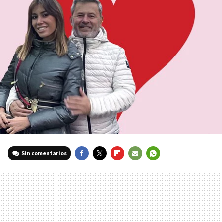
Sin comentarios
FACEBOOK
TWITTER
FLIPBOARD
E-
WHATSAPP
MAIL