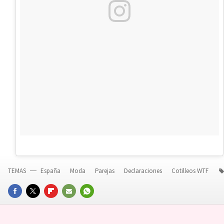
TEMAS
España
Moda
Parejas
Declaraciones
Cotilleos WTF
FACEBOOK
TWITTER
FLIPBOARD
E-
WHATSAPP
MAIL