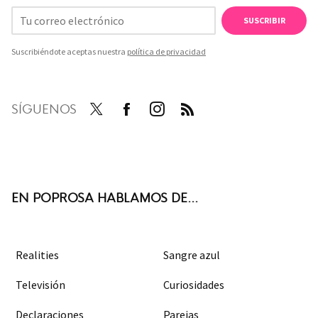
SUSCRIBIR
Suscribiéndote aceptas nuestra
política de privacidad
SÍGUENOS
Twit
Face
Inst
RSS
ter
boo
agra
k
m
EN POPROSA HABLAMOS DE...
Realities
Sangre azul
Televisión
Curiosidades
Declaraciones
Parejas