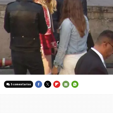
5 comentarios
FACEBOOK
TWITTER
FLIPBOARD
E-
WHATSAPP
MAIL