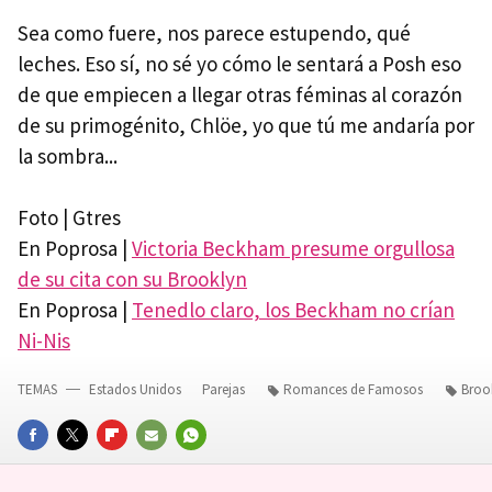
Sea como fuere, nos parece estupendo, qué
leches. Eso sí, no sé yo cómo le sentará a Posh eso
de que empiecen a llegar otras féminas al corazón
de su primogénito, Chlöe, yo que tú me andaría por
la sombra...
Foto | Gtres
En Poprosa |
Victoria Beckham presume orgullosa
de su cita con su Brooklyn
En Poprosa |
Tenedlo claro, los Beckham no crían
Ni-Nis
TEMAS
Estados Unidos
Parejas
Romances de Famosos
Broo
FACEBOOK
TWITTER
FLIPBOARD
E-
WHATSAPP