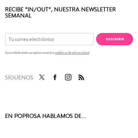
RECIBE "IN/OUT", NUESTRA NEWSLETTER
SEMANAL
SUSCRIBIR
Suscribiéndote aceptas nuestra
política de privacidad
SÍGUENOS
Twit
Face
Inst
RSS
ter
boo
agra
k
m
EN POPROSA HABLAMOS DE...