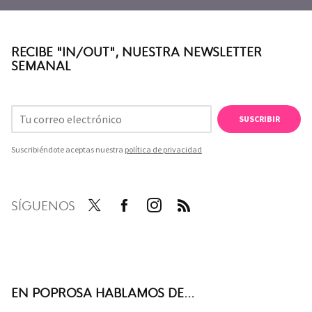
RECIBE "IN/OUT", NUESTRA NEWSLETTER
SEMANAL
SUSCRIBIR
Suscribiéndote aceptas nuestra
política de privacidad
SÍGUENOS
Twit
Face
Inst
RSS
ter
boo
agra
k
m
EN POPROSA HABLAMOS DE...