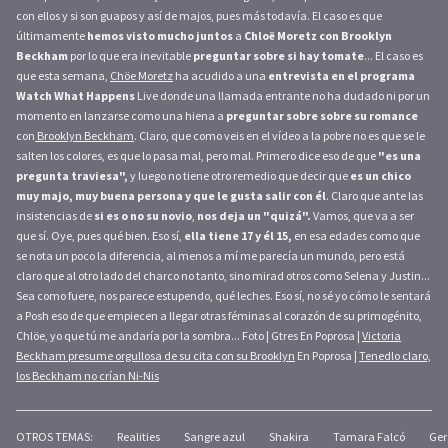
con ellos y si son guapos y así de majos, pues más todavía. El caso es que
últimamente
hemos visto mucho juntos
a
Chloë Moretz con Brooklyn
Beckham
por lo que era inevitable
preguntar sobre si hay tomate
... El caso es
que esta semana,
Chöe Moretz
ha acudido a una
entrevista en el programa
Watch What Happens
Live donde una llamada entrante no ha dudado ni por un
momento en lanzarse como una hiena a
preguntar sobre sobre su romance
con
Brooklyn Beckham
. Claro, que como veis en el vídeo a la pobre no es que se le
salten los colores, es que lo pasa mal, pero mal. Primero dice eso de que
"es una
pregunta traviesa",
y luego no tiene otro remedio que decir que
es un chico
muy majo, muy buena persona y que le gusta salir con él
. Claro que ante las
insistencias de
si es o no su novio
,
nos deja un "quizá".
Vamos, que va a ser
que sí. Oye, pues qué bien. Eso sí,
ella tiene 17 y él 15,
en esa edades como que
se nota un poco la diferencia, al menos a mí me parecía un mundo, pero está
claro que al otro lado del charco no tanto, sino mirad otros como Selena y Justin...
Sea como fuere, nos parece estupendo, qué leches. Eso sí, no sé yo cómo le sentará
a Posh eso de que empiecen a llegar otras féminas al corazón de su primogénito,
Chlöe, yo que tú me andaría por la sombra... Foto | Gtres En Poprosa |
Victoria
Beckham presume orgullosa de su cita con su Brooklyn
En Poprosa |
Tenedlo claro,
los Beckham no crían Ni-Nis
OTROS TEMAS:
Realities
Sangre azul
Shakira
Tamara Falcó
Ger