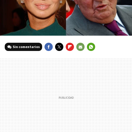
Sin comentarios
FACEBOOK
TWITTER
FLIPBOARD
E-
WHATSAPP
MAIL