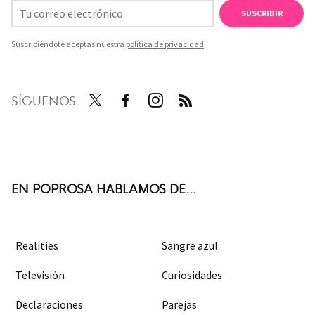
SUSCRIBIR
Suscribiéndote aceptas nuestra
política de privacidad
SÍGUENOS
Twit
Face
Inst
RSS
ter
boo
agra
k
m
EN POPROSA HABLAMOS DE...
Realities
Sangre azul
Televisión
Curiosidades
Declaraciones
Parejas