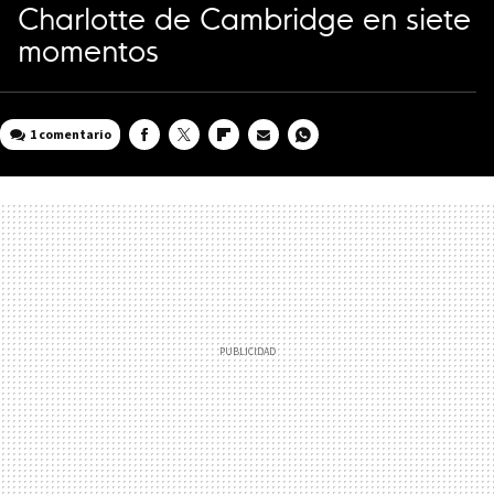
Charlotte de Cambridge en siete
momentos
1 comentario
FACEBOOK
TWITTER
FLIPBOARD
E-
WHATSAPP
MAIL