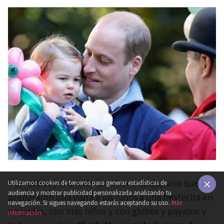
Y en ese viaje no todo iba a ser trabajo, sino que le
Utilizamos cookies de terceros para generar estadísticas de
audiencia y mostrar publicidad personalizada analizando tu
prepararon una visita a los niños a una fiestecita en
×
navegación. Si sigues navegando estarás aceptando su uso.
Más
un jardín, con más niños y con globos y payasos y
información