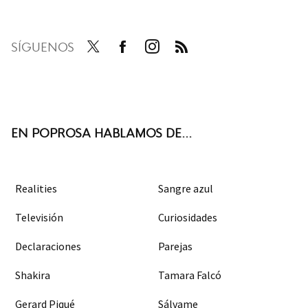
SÍGUENOS
Twit
Face
Inst
RSS
ter
boo
agra
k
m
EN POPROSA HABLAMOS DE...
Realities
Sangre azul
Televisión
Curiosidades
Declaraciones
Parejas
Shakira
Tamara Falcó
Gerard Piqué
Sálvame