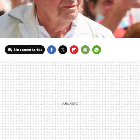
Sin comentarios
FACEBOOK
TWITTER
FLIPBOARD
E-
WHATSAPP
MAIL