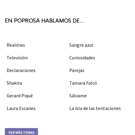
ter
boo
agra
k
m
EN POPROSA HABLAMOS DE...
Realities
Sangre azul
Televisión
Curiosidades
Declaraciones
Parejas
Shakira
Tamara Falcó
Gerard Piqué
Sálvame
Laura Escanes
La isla de las tentaciones
VER MÁS TEMAS