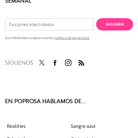
SEMANAL
SUSCRIBIR
Suscribiéndote aceptas nuestra
política de privacidad
SÍGUENOS
Twit
Face
Inst
RSS
ter
boo
agra
k
m
EN POPROSA HABLAMOS DE...
Realities
Sangre azul