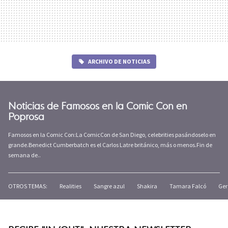
ARCHIVO DE NOTICIAS
Noticias de Famosos en la Comic Con en
Poprosa
Famosos en la Comic Con:La ComicCon de San Diego, celebrities pasándoselo en
grande.Benedict Cumberbatch es el Carlos Latre británico, más o menos.Fin de
semana de..
OTROS TEMAS:
Realities
Sangre azul
Shakira
Tamara Falcó
Ger