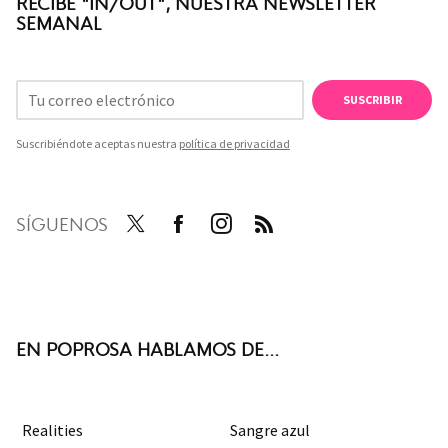
RECIBE "IN/OUT", NUESTRA NEWSLETTER
SEMANAL
SUSCRIBIR
Suscribiéndote aceptas nuestra
política de privacidad
SÍGUENOS
Twit
Face
Inst
RSS
ter
boo
agra
k
m
EN POPROSA HABLAMOS DE...
Realities
Sangre azul